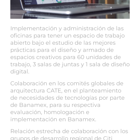
Implementación y administración de las
oficinas para tener un espacio de trabajo
abierto bajo el estudio de las mejores
prácticas para el diseño y armado de
espacios creativos para 60 unidades de
trabajo, 3 salas de juntas y 1 sala de diseño
digital.
Colaboración en los comités globales de
arquitectura CATE, en el planteamiento
de necesidades de tecnologías por parte
de Banamex, para su respectiva
evaluación, homologación e
implementación en Banamex.
Relación estrecha de colaboración con los
grupos de desarrollo regional de Citi