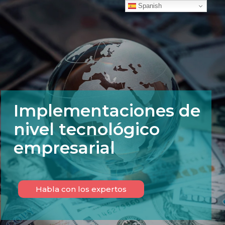
Spanish
I
m
p
l
e
m
e
n
t
a
c
i
o
n
e
s
d
e
n
i
v
e
l
t
e
c
n
o
l
ó
g
i
c
o
e
m
p
r
e
s
a
r
i
a
l
Habla con los expertos