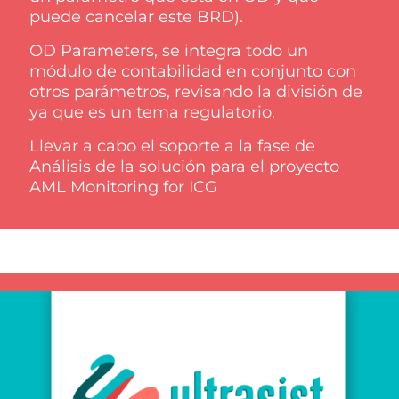
puede cancelar este BRD).
OD Parameters, se integra todo un
módulo de contabilidad en conjunto con
otros parámetros, revisando la división de
ya que es un tema regulatorio.
Llevar a cabo el soporte a la fase de
Análisis de la solución para el proyecto
AML Monitoring for ICG