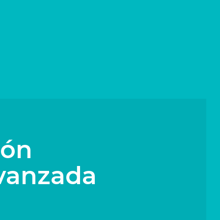
ó
n
v
a
n
z
a
d
a