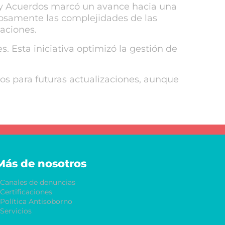
 y Acuerdos marcó un avance hacia una
iosamente las complejidades de las
aciones.
 Esta iniciativa optimizó la gestión de
s para futuras actualizaciones, aunque
Más de nosotros
Canales de denuncias
Certificaciones
Política Antisoborno
Servicios