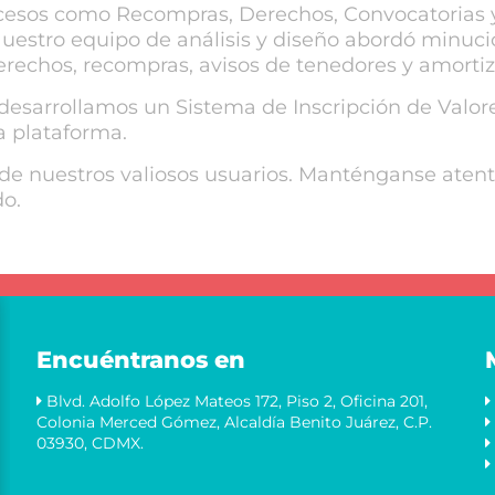
rocesos como Recompras, Derechos, Convocatorias
Nuestro equipo de análisis y diseño abordó minuc
rechos, recompras, avisos de tenedores y amortiz
arrollamos un Sistema de Inscripción de Valores.
a plataforma.
e nuestros valiosos usuarios. Manténganse atento
o.
Encuéntranos en
Blvd. Adolfo López Mateos 172, Piso 2, Oficina 201,
Colonia Merced Gómez, Alcaldía Benito Juárez, C.P.
03930, CDMX.