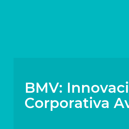
B
M
V
:
I
n
n
o
v
a
c
i
C
o
r
p
o
r
a
t
i
v
a
A